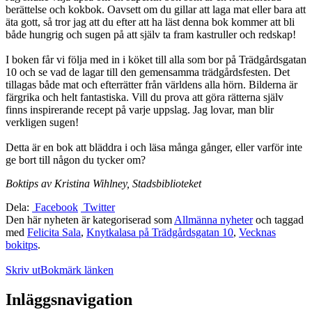
berättelse och kokbok. Oavsett om du gillar att laga mat eller bara att
äta gott, så tror jag att du efter att ha läst denna bok kommer att bli
både hungrig och sugen på att själv ta fram kastruller och redskap!
I boken får vi följa med in i köket till alla som bor på Trädgårdsgatan
10 och se vad de lagar till den gemensamma trädgårdsfesten. Det
tillagas både mat och efterrätter från världens alla hörn. Bilderna är
färgrika och helt fantastiska. Vill du prova att göra rätterna själv
finns inspirerande recept på varje uppslag. Jag lovar, man blir
verkligen sugen!
Detta är en bok att bläddra i och läsa många gånger, eller varför inte
ge bort till någon du tycker om?
Boktips av Kristina Wihlney, Stadsbiblioteket
Dela:
Facebook
Twitter
Den här nyheten är kategoriserad som
Allmänna nyheter
och taggad
med
Felicita Sala
,
Knytkalasa på Trädgårdsgatan 10
,
Vecknas
bokitps
.
Skriv ut
Bokmärk länken
Inläggsnavigation