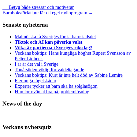
←
Betyg både stressar och motiverar
Barnboksförfattare får ett eget radioprogram
→
Senaste nyheterna
Malmö ska få Sveriges första barnstadsdel
Tiktok och AI kan påverka valet
Vilka är partierna i Sveriges riksdag?
Veckans boktips: Hans kungliga höghet Rupert Svensson av
Petter Lidbeck
I år är det val i Sverige
Tonårstiden viktig för valdeltagande
Veckans boktips: Kurt är inte helt död av Sabine Lemire
Fler unga fågelskådar
Experter tycker att barn ska ha solglasögon
Humlor oväntat bra på problemlösning
News of the day
Veckans nyhetsquiz