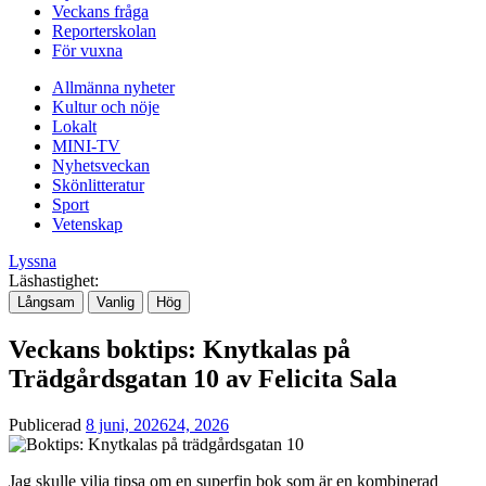
Veckans fråga
Reporterskolan
För vuxna
Allmänna nyheter
Kultur och nöje
Lokalt
MINI-TV
Nyhetsveckan
Skönlitteratur
Sport
Vetenskap
Lyssna
Läshastighet:
Långsam
Vanlig
Hög
Veckans boktips: Knytkalas på
Trädgårdsgatan 10 av Felicita Sala
Publicerad
8 juni, 2026
24, 2026
Jag skulle vilja tipsa om en superfin bok som är en kombinerad