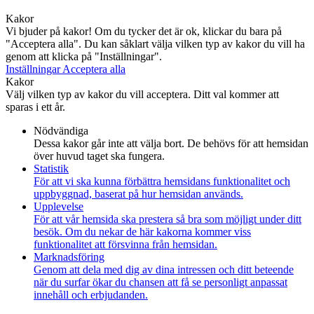
Kakor
Vi bjuder på kakor! Om du tycker det är ok, klickar du bara på
"Acceptera alla". Du kan såklart välja vilken typ av kakor du vill ha
genom att klicka på "Inställningar".
Inställningar
Acceptera alla
Kakor
Välj vilken typ av kakor du vill acceptera. Ditt val kommer att
sparas i ett år.
Nödvändiga
Dessa kakor går inte att välja bort. De behövs för att hemsidan
över huvud taget ska fungera.
Statistik
För att vi ska kunna förbättra hemsidans funktionalitet och
uppbyggnad, baserat på hur hemsidan används.
Upplevelse
För att vår hemsida ska prestera så bra som möjligt under ditt
besök. Om du nekar de här kakorna kommer viss
funktionalitet att försvinna från hemsidan.
Marknadsföring
Genom att dela med dig av dina intressen och ditt beteende
när du surfar ökar du chansen att få se personligt anpassat
innehåll och erbjudanden.