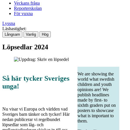
Veckans fråga
Reporterskolan
För vuxna
Lyssna
Läshastighet:
Långsam
Vanlig
Hög
Löpsedlar 2024
We are showing the
Så här tycker Sveriges
world what swedish
children and youth
unga!
opinions are! We
publish headlines
made by first- to
sixhth graders put on
Nu visar vi Europa och världen vad
posters to showcase
Sveriges barn tänker och tycker! Här
what is important to
nedan publicerar vi regelbundet
them.
löpsedlar som låg- och
mellanstadieelever skickar in till oss.