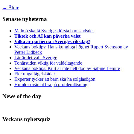
←
Äldre
Senaste nyheterna
Malmö ska få Sveriges första barnstadsdel
Tiktok och AI kan påverka valet
Vilka är partierna i Sveriges riksdag?
Veckans boktips: Hans kungliga höghet Rupert Svensson av
Petter Lidbeck
I år är det val i Sverige
Tonårstiden viktig för valdeltagande
Veckans boktips: Kurt är inte helt död av Sabine Lemire
Fler unga fågelskådar
Experter tycker att barn ska ha solglasögon
Humlor oväntat bra på problemlösning
News of the day
Veckans nyhetsquiz