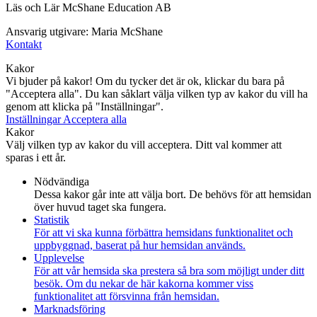
Läs och Lär McShane Education AB
Ansvarig utgivare: Maria McShane
Kontakt
Kakor
Vi bjuder på kakor! Om du tycker det är ok, klickar du bara på
"Acceptera alla". Du kan såklart välja vilken typ av kakor du vill ha
genom att klicka på "Inställningar".
Inställningar
Acceptera alla
Kakor
Välj vilken typ av kakor du vill acceptera. Ditt val kommer att
sparas i ett år.
Nödvändiga
Dessa kakor går inte att välja bort. De behövs för att hemsidan
över huvud taget ska fungera.
Statistik
För att vi ska kunna förbättra hemsidans funktionalitet och
uppbyggnad, baserat på hur hemsidan används.
Upplevelse
För att vår hemsida ska prestera så bra som möjligt under ditt
besök. Om du nekar de här kakorna kommer viss
funktionalitet att försvinna från hemsidan.
Marknadsföring