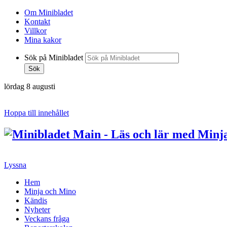
Om Minibladet
Kontakt
Villkor
Mina kakor
Sök på Minibladet
Sök
lördag 8 augusti
Hoppa till innehållet
Lyssna
Hem
Minja och Mino
Kändis
Nyheter
Veckans fråga