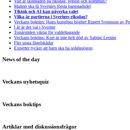
Vad är skillnaden på riksdag, region och kommun?
Malmö ska få Sveriges första barnstadsdel
Tiktok och AI kan påverka valet
Vilka är partierna i Sveriges riksdag?
Veckans boktips: Hans kungliga höghet Rupert Svensson av Pe
I år är det val i Sverige
Tonårstiden viktig för valdeltagande
Veckans boktips: Kurt är inte helt död av Sabine Lemire
Fler unga fågelskådar
Experter tycker att barn ska ha solglasögon
News of the day
Veckans nyhetsquiz
Veckans boktips
Artiklar med diskussionsfrågor