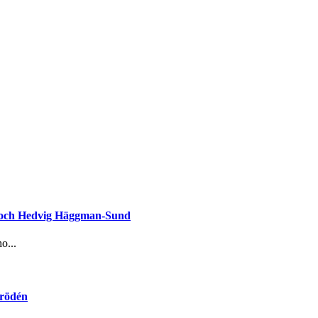
d och Hedvig Häggman-Sund
o...
Frödén