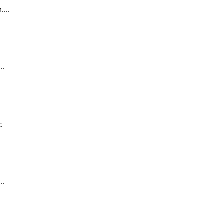
....
..
.
..