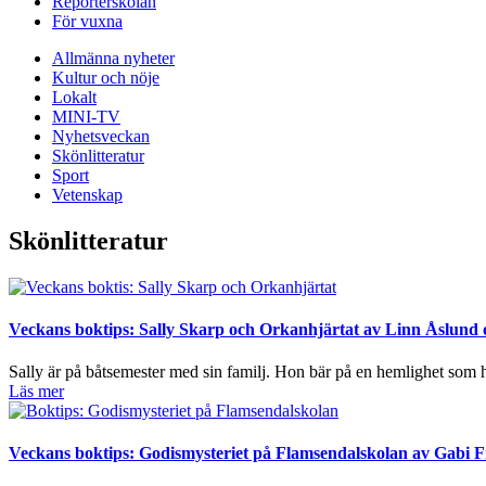
Reporterskolan
För vuxna
Allmänna nyheter
Kultur och nöje
Lokalt
MINI-TV
Nyhetsveckan
Skönlitteratur
Sport
Vetenskap
Skönlitteratur
Veckans boktips: Sally Skarp och Orkanhjärtat av Linn Åslun
Sally är på båtsemester med sin familj. Hon bär på en hemlighet som h
Läs mer
Veckans boktips: Godismysteriet på Flamsendalskolan av Gabi 