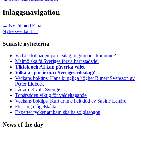
Inläggsnavigation
←
Ny låt med Einár
Nyhetsvecka 4
→
Senaste nyheterna
Vad är skillnaden på riksdag, region och kommun?
Malmö ska få Sveriges första barnstadsdel
Tiktok och AI kan påverka valet
Vilka är partierna i Sveriges riksdag?
Veckans boktips: Hans kungliga höghet Rupert Svensson av
Petter Lidbeck
I år är det val i Sverige
Tonårstiden viktig för valdeltagande
Veckans boktips: Kurt är inte helt död av Sabine Lemire
Fler unga fågelskådar
Experter tycker att barn ska ha solglasögon
News of the day