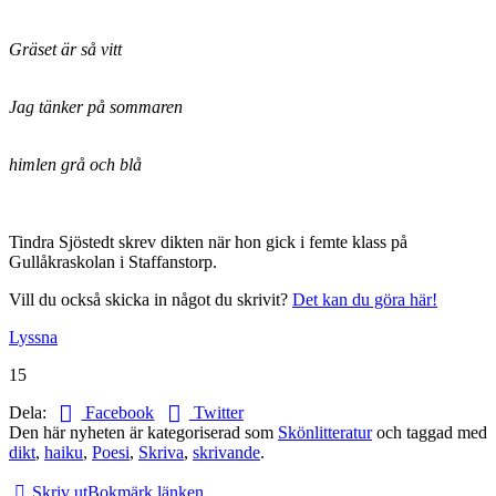
Gräset är så vitt
Jag tänker på sommaren
himlen grå och blå
Tindra Sjöstedt skrev dikten när hon gick i femte klass på
Gullåkraskolan i Staffanstorp.
Vill du också skicka in något du skrivit?
Det kan du göra här!
Lyssna
15
Dela:
Facebook
Twitter
Den här nyheten är kategoriserad som
Skönlitteratur
och taggad med
dikt
,
haiku
,
Poesi
,
Skriva
,
skrivande
.
Skriv ut
Bokmärk länken