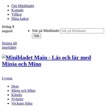
Om Minibladet
Kontakt
Villkor
Mina kakor
lördag 8
Sök på Minibladet
augusti
Sök
Hoppa till
innehållet
Lyssna
Hem
Minja och Mino
Kändis
Nyheter
Veckans fråga