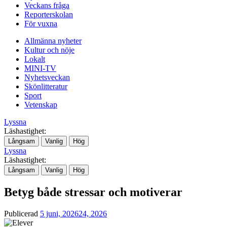
Veckans fråga
Reporterskolan
För vuxna
Allmänna nyheter
Kultur och nöje
Lokalt
MINI-TV
Nyhetsveckan
Skönlitteratur
Sport
Vetenskap
Lyssna
Läshastighet:
Långsam
Vanlig
Hög
Lyssna
Läshastighet:
Långsam
Vanlig
Hög
Betyg både stressar och motiverar
Publicerad
5 juni, 2026
24, 2026