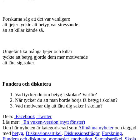
Forskarna såg att det var vanligare
att tjejer tyckte att betyg var stressande
än att killar kände så.
Ungefär lika många tjejer och killar
tyckte att betyg gjorde dem mer motiverade
att lära sig saker.
Fundera och diskutera
Vad tycker du om betyg i skolan? Varför?
När tycker du att man borde börja få betyg i skolan?
Vad motiverar dig att lära dig saker i skolan?
Dela:
Facebook
Twitter
Läs mer:
En vuxen-version (nytt fönster)
Den här nyheten är kategoriserad som
Allmänna nyheter
och taggad
med
betyg
,
Diskussionsartikel
,
Diskussionsfrågor
,
Forskning
,
Fundera och diskutera
,
gymnasiet
,
motivation
,
Samtalsartikel
,
Skola
,