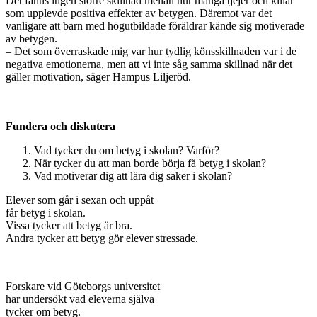
Det fanns ingen större skillnad mellan hur många tjejer och killar
som upplevde positiva effekter av betygen. Däremot var det
vanligare att barn med högutbildade föräldrar kände sig motiverade
av betygen.
– Det som överraskade mig var hur tydlig könsskillnaden var i de
negativa emotionerna, men att vi inte såg samma skillnad när det
gäller motivation, säger Hampus Liljeröd.
Fundera och diskutera
Vad tycker du om betyg i skolan? Varför?
När tycker du att man borde börja få betyg i skolan?
Vad motiverar dig att lära dig saker i skolan?
Elever som går i sexan och uppåt
får betyg i skolan.
Vissa tycker att betyg är bra.
Andra tycker att betyg gör elever stressade.
Forskare vid Göteborgs universitet
har undersökt vad eleverna själva
tycker om betyg.