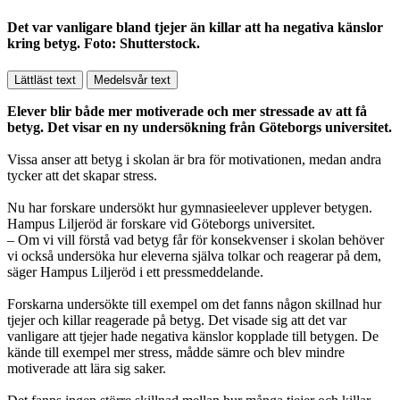
Det var vanligare bland tjejer än killar att ha negativa känslor
kring betyg. Foto: Shutterstock.
Lättläst text
Medelsvår text
Elever blir både mer motiverade och mer stressade av att få
betyg. Det visar en ny undersökning från Göteborgs universitet.
Vissa anser att betyg i skolan är bra för motivationen, medan andra
tycker att det skapar stress.
Nu har forskare undersökt hur gymnasieelever upplever betygen.
Hampus Liljeröd är forskare vid Göteborgs universitet.
– Om vi vill förstå vad betyg får för konsekvenser i skolan behöver
vi också undersöka hur eleverna själva tolkar och reagerar på dem,
säger Hampus Liljeröd i ett pressmeddelande.
Forskarna undersökte till exempel om det fanns någon skillnad hur
tjejer och killar reagerade på betyg. Det visade sig att det var
vanligare att tjejer hade negativa känslor kopplade till betygen. De
kände till exempel mer stress, mådde sämre och blev mindre
motiverade att lära sig saker.