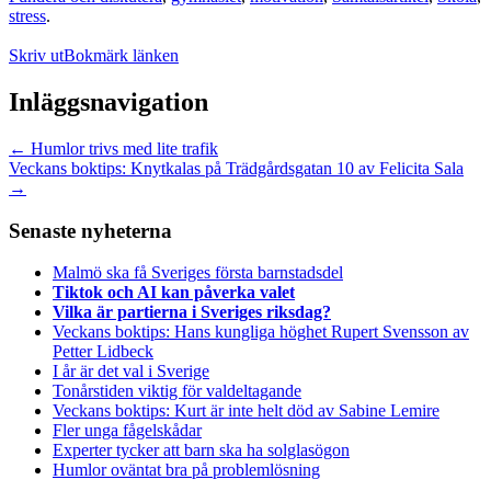
stress
.
Skriv ut
Bokmärk länken
Inläggsnavigation
←
Humlor trivs med lite trafik
Veckans boktips: Knytkalas på Trädgårdsgatan 10 av Felicita Sala
→
Senaste nyheterna
Malmö ska få Sveriges första barnstadsdel
Tiktok och AI kan påverka valet
Vilka är partierna i Sveriges riksdag?
Veckans boktips: Hans kungliga höghet Rupert Svensson av
Petter Lidbeck
I år är det val i Sverige
Tonårstiden viktig för valdeltagande
Veckans boktips: Kurt är inte helt död av Sabine Lemire
Fler unga fågelskådar
Experter tycker att barn ska ha solglasögon
Humlor oväntat bra på problemlösning