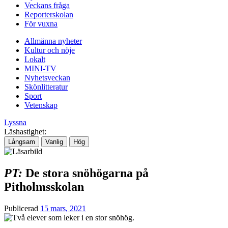
Veckans fråga
Reporterskolan
För vuxna
Allmänna nyheter
Kultur och nöje
Lokalt
MINI-TV
Nyhetsveckan
Skönlitteratur
Sport
Vetenskap
Lyssna
Läshastighet:
Långsam
Vanlig
Hög
PT:
De stora snöhögarna på
Pitholmsskolan
Publicerad
15 mars, 2021