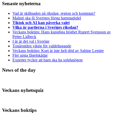
Senaste nyheterna
Vad är skillnaden på riksdag, region och kommun?
Malmö ska få Sveriges första barnstadsdel
Tiktok och AI kan påverka valet
Vilka är partierna i Sveriges riksdag?
Veckans boktips: Hans kungliga höghet Rupert Svensson av
Petter Lidbeck
I år är det val i Sverige
Tonårstiden viktig för valdeltagande
Veckans boktips: Kurt är inte helt död av Sabine Lemire
Fler unga fågelskådar
Experter tycker att barn ska ha solglasögon
News of the day
Veckans nyhetsquiz
Veckans boktips