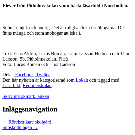
Elever från Pitholmsskolan vann bästa läsarbild i Norrbotten.
Snön är mjuk och pudrig. Det är roligt att leka i snöhögarna. Det
finns många och stora snöhögar att leka i.
Text: Elias Aldrin, Lucas Boman, Liam Larsson Hedman och Thor
Larsson, 5b, Pitholmsskolan, Piteå
Foto: Lucas Boman och Thor Larsson
Dela:
Facebook
Twitter
Den här nyheten är kategoriserad som
Lokalt
och taggad med
Läsarbild
,
Reporterskolan
.
Skriv ut
Bokmärk länken
Inläggsnavigation
←
Rörelserikare skolgård
Snöskottningen
→