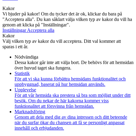
Kakor
Vi bjuder på kakor! Om du tycker det är ok, klickar du bara på
"Acceptera alla". Du kan såklart välja vilken typ av kakor du vill ha
genom att klicka på "Inställningar".
Inställningar
Acceptera alla
Kakor
Välj vilken typ av kakor du vill acceptera. Ditt val kommer att
sparas i ett år.
Nödvändiga
Dessa kakor går inte att välja bort. De behövs för att hemsidan
över huvud taget ska fungera.
Statistik
För att vi ska kunna förbättra hemsidans funktionalitet och
uppbyggnad, baserat på hur hemsidan används.
Upplevelse
För att vår hemsida ska prestera så bra som möjligt under ditt
besök. Om du nekar de här kakorna kommer viss
funktionalitet att försvinna från hemsidan.
Marknadsföring
Genom att dela med dig av dina intressen och ditt beteende
när du surfar ökar du chansen att få se personligt anpassat
innehåll och erbjudanden.