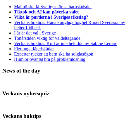
Malmö ska få Sveriges första barnstadsdel
Tiktok och AI kan påverka valet
Vilka är partierna i Sveriges riksdag?
Veckans boktips: Hans kungliga höghet Rupert Svensson av
Petter Lidbeck
I år är det val i Sverige
Tonårstiden viktig för valdeltagande
Veckans boktips: Kurt är inte helt död av Sabine Lemire
Fler unga fågelskådar
Experter tycker att barn ska ha solglasögon
Humlor oväntat bra på problemlösning
News of the day
Veckans nyhetsquiz
Veckans boktips