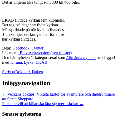
Det är ungefär lika tungt som 300 till 400 bilar.
LKAB flyttade kyrkan fem kilometer.
Det tog två dagar att flytta kyrkan.
Många tittade på när kyrkan flyttades.
Till exempel var kungen där för att se
när kyrkan flyttades.
Dela:
Facebook
Twitter
Läs mer:
En vuxen-version (nytt fönster)
Den här nyheten är kategoriserad som
Allmänna nyheter
och taggad
med
Kiruna
,
kyrka
,
LKAB
.
Skriv ut
Bokmärk länken
Inläggsnavigation
←
Veckans boktips: Viktiga kartor för äventyrare och dagdrömmare
av Sarah Sheppard
Forskare vill att killar ska lära sig mer i skolan
→
Senaste nyheterna