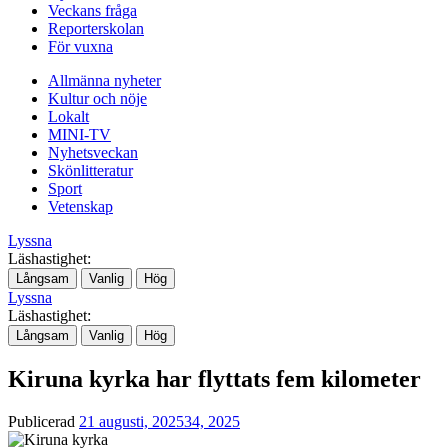
Veckans fråga
Reporterskolan
För vuxna
Allmänna nyheter
Kultur och nöje
Lokalt
MINI-TV
Nyhetsveckan
Skönlitteratur
Sport
Vetenskap
Lyssna
Läshastighet:
Långsam
Vanlig
Hög
Lyssna
Läshastighet:
Långsam
Vanlig
Hög
Kiruna kyrka har flyttats fem kilometer
Publicerad
21 augusti, 2025
34, 2025