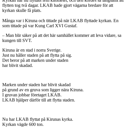
Kyrkan har nu flyttats fem kilometer, och den kördes så långsamt att
flytten tog två dagar. LKAB hade gjort vägarna bredare för att
kyrkan skulle få plats.
Många var i Kiruna och tittade på när LKAB flyttade kyrkan. En
som tittade på var Kung Carl XVI Gustaf.
– Man blir säker på att det här samhället kommer att leva vidare, sa
kungen till SVT.
Kiruna är en stad i norra Sverige.
Just nu håller staden på att flytta på sig.
Det beror på att marken under staden
har blivit skadad.
Marken under staden har blivit skadad
på grund av en gruva som ligger nära Kiruna.
I gruvan jobbar företaget LKAB.
LKAB hjälper därför till att flytta staden.
Nu har LKAB flyttat på Kirunas kyrka.
Kyrkan vägde 600 ton.