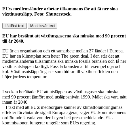
EU:s medlemsländer arbetar tillsammans för att få ner sina
växthusutsläpp. Foto: Shutterstock.
Lättläst text
Medelsvår text
EU har bestämt att växthusgaserna ska minska med 90 procent
till år 2040.
EU är en organisation och ett samarbete mellan 27 länder i Europa.
EU har en klimatplan som heter The green deal. I den står det att
medlemsländerna tillsammans ska minska fossila bränslen och få ner
växthusutsläppen kraftigt. Fossila bränslen är till exempel olja och
kol. Växthusutsläpp är gaser som bidrar till växthuseffekten och
höjer jordens temperatur.
I veckan berättade EU att utsläppen av växthusgaser ska minska
med 90 procent jämfört med utsläppsnivån 1990. Målet ska vara nått
innan år 2040.
– I takt med att EU:s medborgare känner av klimatförändringarnas
effekter förväntar de sig att Europa agerar, säger EU-kommissionens
ordförande Ursula von der Leyen i ett pressmeddelande. EU-
kommissionen fungerar ungefär som EU:s regering.