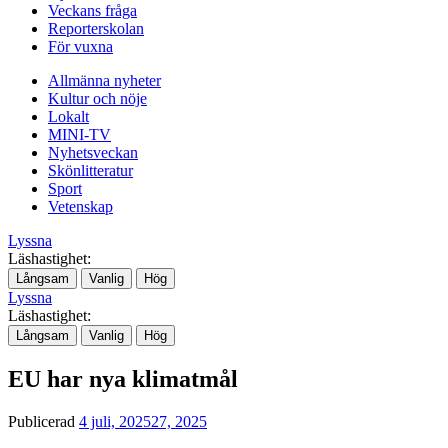
Veckans fråga
Reporterskolan
För vuxna
Allmänna nyheter
Kultur och nöje
Lokalt
MINI-TV
Nyhetsveckan
Skönlitteratur
Sport
Vetenskap
Lyssna
Läshastighet:
Långsam
Vanlig
Hög
Lyssna
Läshastighet:
Långsam
Vanlig
Hög
EU har nya klimatmål
Publicerad
4 juli, 2025
27, 2025