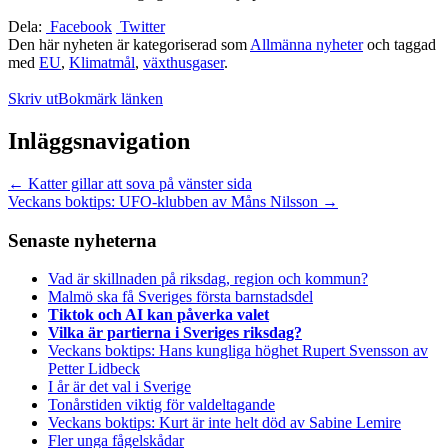
Dela:
Facebook
Twitter
Den här nyheten är kategoriserad som
Allmänna nyheter
och taggad
med
EU
,
Klimatmål
,
växthusgaser
.
Skriv ut
Bokmärk länken
Inläggsnavigation
←
Katter gillar att sova på vänster sida
Veckans boktips: UFO-klubben av Måns Nilsson
→
Senaste nyheterna
Vad är skillnaden på riksdag, region och kommun?
Malmö ska få Sveriges första barnstadsdel
Tiktok och AI kan påverka valet
Vilka är partierna i Sveriges riksdag?
Veckans boktips: Hans kungliga höghet Rupert Svensson av
Petter Lidbeck
I år är det val i Sverige
Tonårstiden viktig för valdeltagande
Veckans boktips: Kurt är inte helt död av Sabine Lemire
Fler unga fågelskådar