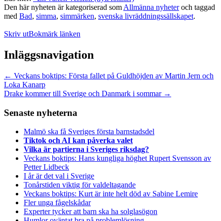
Den här nyheten är kategoriserad som
Allmänna nyheter
och taggad
med
Bad
,
simma
,
simmärken
,
svenska livräddningssällskapet
.
Skriv ut
Bokmärk länken
Inläggsnavigation
←
Veckans boktips: Första fallet på Guldhöjden av Martin Jern och
Loka Kanarp
Drake kommer till Sverige och Danmark i sommar
→
Senaste nyheterna
Malmö ska få Sveriges första barnstadsdel
Tiktok och AI kan påverka valet
Vilka är partierna i Sveriges riksdag?
Veckans boktips: Hans kungliga höghet Rupert Svensson av
Petter Lidbeck
I år är det val i Sverige
Tonårstiden viktig för valdeltagande
Veckans boktips: Kurt är inte helt död av Sabine Lemire
Fler unga fågelskådar
Experter tycker att barn ska ha solglasögon
Humlor oväntat bra på problemlösning