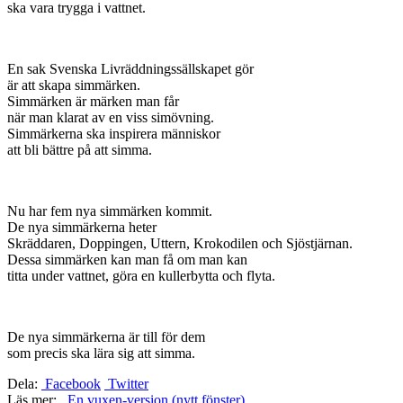
ska vara trygga i vattnet.
En sak Svenska Livräddningssällskapet gör
är att skapa simmärken.
Simmärken är märken man får
när man klarat av en viss simövning.
Simmärkerna ska inspirera människor
att bli bättre på att simma.
Nu har fem nya simmärken kommit.
De nya simmärkerna heter
Skräddaren, Doppingen, Uttern, Krokodilen och Sjöstjärnan.
Dessa simmärken kan man få om man kan
titta under vattnet, göra en kullerbytta och flyta.
De nya simmärkerna är till för dem
som precis ska lära sig att simma.
Dela:
Facebook
Twitter
Läs mer:
En vuxen-version (nytt fönster)