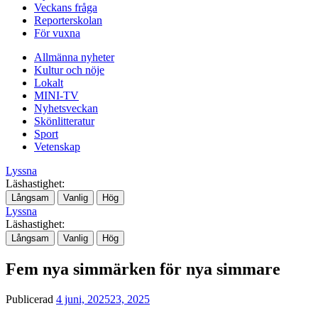
Veckans fråga
Reporterskolan
För vuxna
Allmänna nyheter
Kultur och nöje
Lokalt
MINI-TV
Nyhetsveckan
Skönlitteratur
Sport
Vetenskap
Lyssna
Läshastighet:
Långsam
Vanlig
Hög
Lyssna
Läshastighet:
Långsam
Vanlig
Hög
Fem nya simmärken för nya simmare
Publicerad
4 juni, 2025
23, 2025