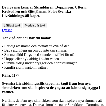
De nya märkena är Skräddaren, Doppingen, Uttern,
Krokodilen och Sjöstjärnan. Foto: Svenska
Livräddningssällskapet.
Lättläst text
Medelsvår text
Lyssna
Tänk på det här när du badar
• Lär dig att simma och fortsätt att öva på det.
• Bada aldrig ensam om du inte kan simma.
• Simma alltid längs med stranden i stället för utåt.
• Hoppa eller dyk aldrig i okänt vatten.
• Simma aldrig under bryggor och hoppställningar.
• Knuffa aldrig någon i vattnet.
Källa: 1177
Svenska Livräddningssällskapet har tagit fram fem nya
simmärken som ska inspirera de yngsta att känna sig trygga i
vattnet.
Nu finns det fem nya simmärken som ska inspirera nya simmare att
få bättre vattenvana. De nya simmärkena är Skräddaren, Doppingen,