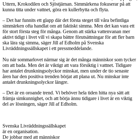
Uttern, Krokodilen och Sjöstjärnan. Simmärkena fokuserar på att
kunna titta under vattnet, göra en kullerbytta och flyta.
– Det har funnits ett glapp där det första steget till våra befintliga
simmärken ofta handlat om att faktiskt simma. Men det kan vara ett
för stort första steg för många. Genom att stärka vattenvanan mer
aktivt tidigt i livet vill vi skapa bättre förutsättningar för att fler barn
ska lära sig simma, säger Jill af Edholm på Svenska
Livräddningssällskapet i ett pressmeddelande.
Nu när sommarlovet närmar sig är det många människor som tycker
om att bada. Men det är viktigt att vara försiktig i vattnet. Tidigare
har antalet drunkningsolyckor minskat, men under de tio senaste
åren har den positiva trenden börjat att plana ut. Nu minskar inte
antalet drunkningsolyckor längre.
– Det är en oroande trend. Vi behöver hela tiden hitta nya sätt att
främja simkunnighet, och att börja ännu tidigare i livet är en viktig
del av lösningen, säger Jill af Edholm.
Svenska Livräddningssällskapet
är en organisation.
De jobbar med att människor