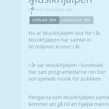
a
d
Publicerad
18 december, 2024
i
o
LÄTTLÄST TEXT
MEDELSVÅR TEXT
Nu är Musikhjälpen slut för i år.
Musikhjälpen har samlat in
60 miljoner kronor i år.
I år var Musikhjälpen i Sundsvall.
Där satt programledarna i en bur
och spelade musik för publiken.
Pengarna som Musikhjälpen samla
kommer att gå till att hjälpa männ