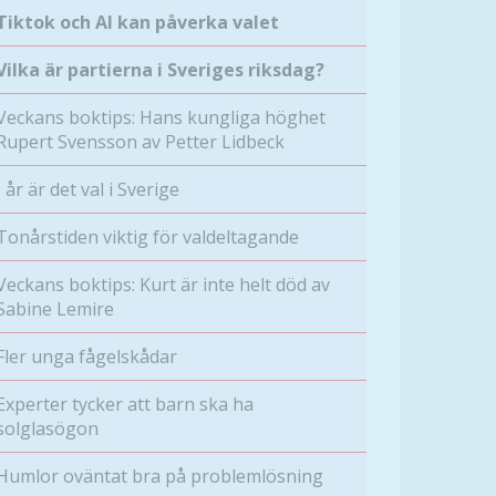
Tiktok och AI kan påverka valet
Vilka är partierna i Sveriges riksdag?
Veckans boktips: Hans kungliga höghet
Rupert Svensson av Petter Lidbeck
I år är det val i Sverige
Tonårstiden viktig för valdeltagande
Veckans boktips: Kurt är inte helt död av
Sabine Lemire
Fler unga fågelskådar
Experter tycker att barn ska ha
solglasögon
Humlor oväntat bra på problemlösning