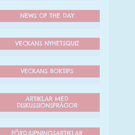
NEWS OF THE DAY
VECKANS NYHETSQUIZ
VECKANS BOKTIPS
ARTIKLAR MED
DISKUSSIONSFRÅGOR
FÖRDJUPNINGSARTIKLAR