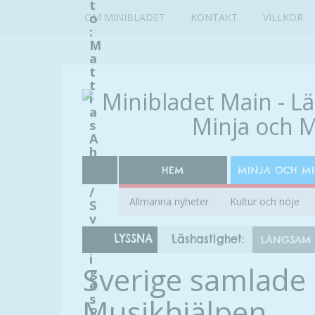
t
o
OM MINIBLADET
KONTAKT
VILLKOR
:
M
a
t
t
i
a
s
A
h
l
HEM
MINJA OCH M
m
/
Allmänna nyheter
Kultur och nöje
S
v
e
LYSSNA
Läshastighet:
LÅNGSAM
r
i
Sverige samlade i
g
e
s
Musikhjälpen
R