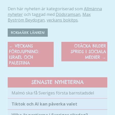
Den här nyheten är kategoriserad som
Allmänna
nyheter
och taggad med
Dödsramsan
,
Max
Byström Beydogan
,
veckans bokitps
.
BOKMÄRK LÄNKEN
←
VECKANS
OTÄCKA BILDER
FÖRDJUPNING:
SPRIDS I SOCIALA
ISRAEL OCH
MEDIER
→
PALESTINA
SENASTE NYHETERNA
Malmö ska få Sveriges första barnstadsdel
Tiktok och AI kan påverka valet
Vilka är partierna i Sveriges riksdag?