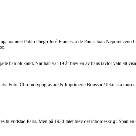
långa namnet Pablo Diego José Francisco de Paula Juan Nepomuceno Cr
sso.
 han bli känd. När han var 19 år blev en av hans tavlor vald att visas 
i Paris. Foto: Chromotypogravure & Imprimerie Boussod/Tekniska musee
s huvudstad Paris. Men på 1930-talet blev det inbördeskrig i Spanien o