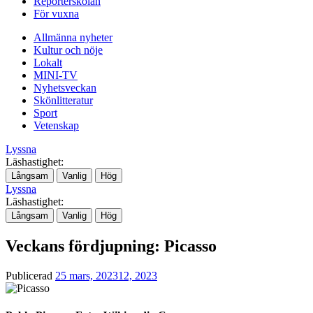
Reporterskolan
För vuxna
Allmänna nyheter
Kultur och nöje
Lokalt
MINI-TV
Nyhetsveckan
Skönlitteratur
Sport
Vetenskap
Lyssna
Läshastighet:
Långsam
Vanlig
Hög
Lyssna
Läshastighet:
Långsam
Vanlig
Hög
Veckans fördjupning: Picasso
Publicerad
25 mars, 2023
12, 2023