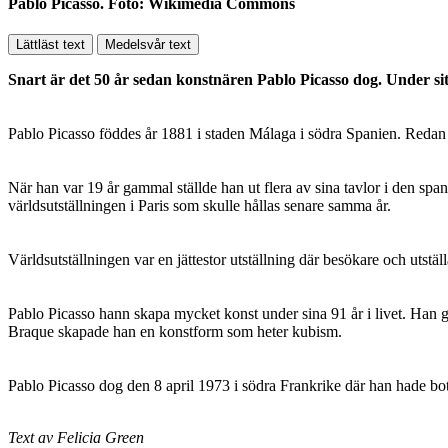
Pablo Picasso. Foto: Wikimedia Commons
Lättläst text
Medelsvår text
Snart är det 50 år sedan konstnären Pablo Picasso dog. Under sit
Pablo Picasso föddes år 1881 i staden Málaga i södra Spanien. Redan 
När han var 19 år gammal ställde han ut flera av sina tavlor i den spa
världsutställningen i Paris som skulle hållas senare samma år.
Världsutställningen var en jättestor utställning där besökare och utstä
Pablo Picasso hann skapa mycket konst under sina 91 år i livet. Han 
Braque skapade han en konstform som heter kubism.
Pablo Picasso dog den 8 april 1973 i södra Frankrike där han hade bott
Text av Felicia Green