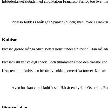
Inbördeskriget slutade med att diktatorn Francisco Franco tog över mak
Picasso föddes i Málaga i Spanien (bilden) men levde i Frankri
Kubism
Picasso gjorde många olika sorters konst under sin livstid. Han målad
Picassos stil var väldigt speciell och tillsammans med den franske k
Konsten inom kubismen består av enkla geometriska former. Konsten är a
Även hus kan vara i kubisk stil. Här är en kyrka i Österrike
Picasso i dag