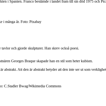
ten i Spanien. Franco bestämde i landet fram till sin död 1975 och Picass
ke i många år. Foto: Pixabay
e tavlor och gjorde skulpturer. Han skrev också poesi.
onstnären Georges Braque skapade han en stil som heter kubism.
bstrakt. Att den är abstrakt betyder att den inte ser ut som verklighet
. Foto: C.Stadler Bwag/Wikimedia Commons