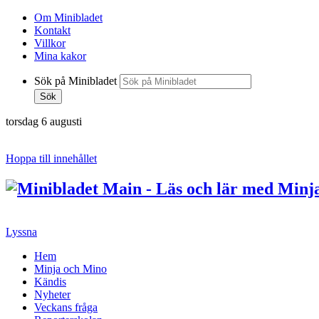
Om Minibladet
Kontakt
Villkor
Mina kakor
Sök på Minibladet
Sök
torsdag 6 augusti
Hoppa till innehållet
Lyssna
Hem
Minja och Mino
Kändis
Nyheter
Veckans fråga