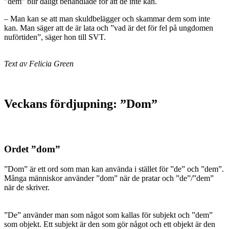
”dem” blir dåligt behandlade för att de inte kan.
– Man kan se att man skuldbelägger och skammar dem som inte
kan. Man säger att de är lata och ”vad är det för fel på ungdomen
nuförtiden”, säger hon till SVT.
Text av Felicia Green
Veckans fördjupning: ”Dom
”
Ordet ”dom”
”Dom” är ett ord som man kan använda i stället för ”de” och ”dem”.
Många människor använder ”dom” när de pratar och ”de”/”dem”
när de skriver.
”De” använder man som något som kallas för subjekt och ”dem”
som objekt. Ett subjekt är den som gör något och ett objekt är den