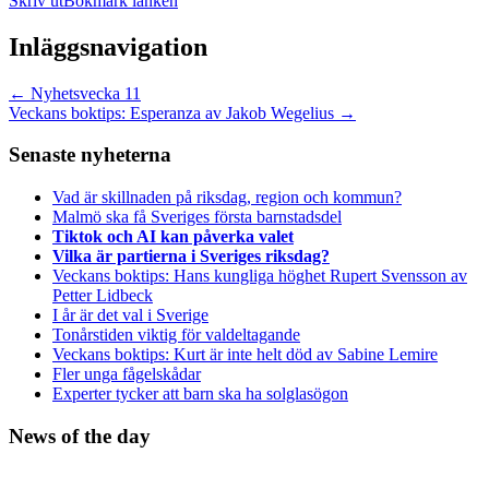
Skriv ut
Bokmärk länken
Inläggsnavigation
←
Nyhetsvecka 11
Veckans boktips: Esperanza av Jakob Wegelius
→
Senaste nyheterna
Vad är skillnaden på riksdag, region och kommun?
Malmö ska få Sveriges första barnstadsdel
Tiktok och AI kan påverka valet
Vilka är partierna i Sveriges riksdag?
Veckans boktips: Hans kungliga höghet Rupert Svensson av
Petter Lidbeck
I år är det val i Sverige
Tonårstiden viktig för valdeltagande
Veckans boktips: Kurt är inte helt död av Sabine Lemire
Fler unga fågelskådar
Experter tycker att barn ska ha solglasögon
News of the day