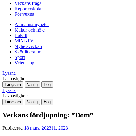
Veckans fråga
Reporterskolan
För vuxna
Allmänna nyheter
Kultur och nöje
Lokalt
MINI-TV
Nyhetsveckan
Skönlitteratur
Sport
Vetenskap
Lyssna
Läshastighet:
Långsam
Vanlig
Hög
Lyssna
Läshastighet:
Långsam
Vanlig
Hög
Veckans fördjupning: ”Dom”
Publicerad
18 mars, 2023
11, 2023