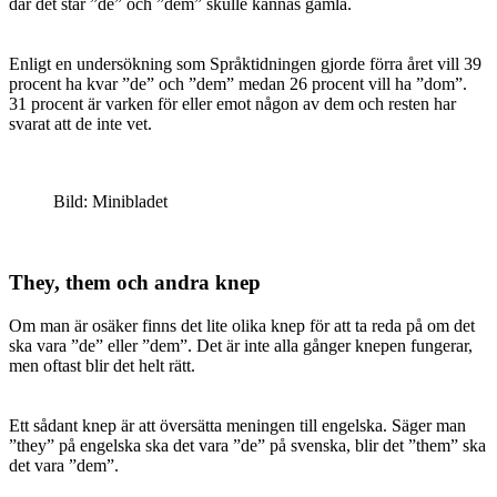
där det står ”de” och ”dem” skulle kännas gamla.
Enligt en undersökning som Språktidningen gjorde förra året vill 39
procent ha kvar ”de” och ”dem” medan 26 procent vill ha ”dom”.
31 procent är varken för eller emot någon av dem och resten har
svarat att de inte vet.
Bild: Minibladet
They, them och andra knep
Om man är osäker finns det lite olika knep för att ta reda på om det
ska vara ”de” eller ”dem”. Det är inte alla gånger knepen fungerar,
men oftast blir det helt rätt.
Ett sådant knep är att översätta meningen till engelska. Säger man
”they” på engelska ska det vara ”de” på svenska, blir det ”them” ska
det vara ”dem”.