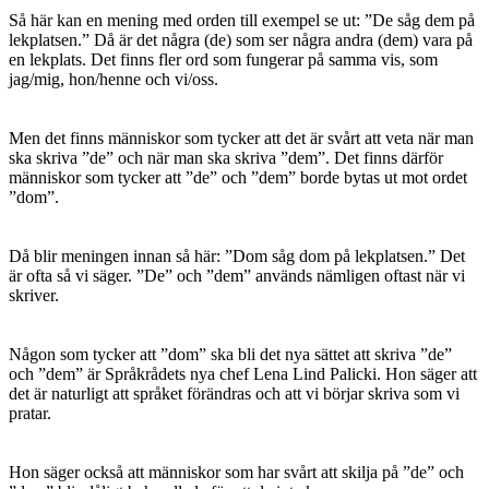
Så här kan en mening med orden till exempel se ut: ”De såg dem på
lekplatsen.” Då är det några (de) som ser några andra (dem) vara på
en lekplats. Det finns fler ord som fungerar på samma vis, som
jag/mig, hon/henne och vi/oss.
Men det finns människor som tycker att det är svårt att veta när man
ska skriva ”de” och när man ska skriva ”dem”. Det finns därför
människor som tycker att ”de” och ”dem” borde bytas ut mot ordet
”dom”.
Då blir meningen innan så här: ”Dom såg dom på lekplatsen.” Det
är ofta så vi säger. ”De” och ”dem” används nämligen oftast när vi
skriver.
Någon som tycker att ”dom” ska bli det nya sättet att skriva ”de”
och ”dem” är Språkrådets nya chef Lena Lind Palicki. Hon säger att
det är naturligt att språket förändras och att vi börjar skriva som vi
pratar.
Hon säger också att människor som har svårt att skilja på ”de” och