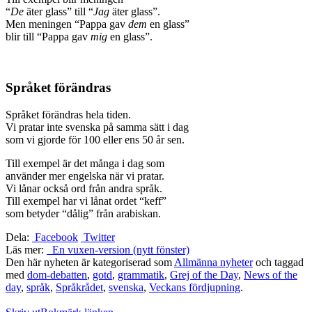
“
De
äter glass” till “
Jag
äter glass”.
Men meningen “Pappa gav
dem
en glass”
blir till “Pappa gav
mig
en glass”.
Språket förändras
Språket förändras hela tiden.
Vi pratar inte svenska på samma sätt i dag
som vi gjorde för 100 eller ens 50 år sen.
Till exempel är det många i dag som
använder mer engelska när vi pratar.
Vi lånar också ord från andra språk.
Till exempel har vi lånat ordet “keff”
som betyder “dålig” från arabiskan.
Dela:
Facebook
Twitter
Läs mer:
En vuxen-version (nytt fönster)
Den här nyheten är kategoriserad som
Allmänna nyheter
och taggad
med
dom-debatten
,
gotd
,
grammatik
,
Grej of the Day
,
News of the
day
,
språk
,
Språkrådet
,
svenska
,
Veckans fördjupning
.