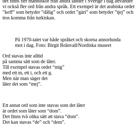
det finns fler människor från andra länder i Sverige i dag använder
vi också fler ord från andra språk. Ett exempel är det arabiska ordet
”keff” som betyder ”dålig” och ordet ”gäri” som betyder ”tjej” och
tros komma från turkiskan.
På 1970-talet var både språket och skorna annorlunda
mot i dag. Foto: Birgit Brånvall/Nordiska museet
Ord stavas inte alltid
på samma sätt som de låter.
Till exempel stavas ordet “mig”
med ett m, ett i, och ett g.
Men när man säger det
låter det som “mej”.
Ett annat ord som inte stavas som det låter
är ordet som låter som “dom”.
Det finns två olika sätt att stava “dom”.
Det kan stavas “de” och “dem”.