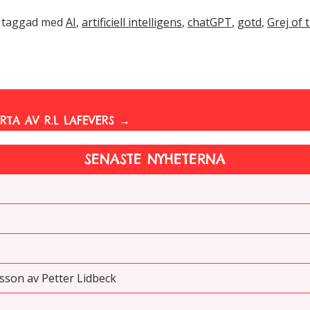
 taggad med
AI
,
artificiell intelligens
,
chatGPT
,
gotd
,
Grej of 
RTA AV R.L LAFEVERS
→
SENASTE NYHETERNA
sson av Petter Lidbeck