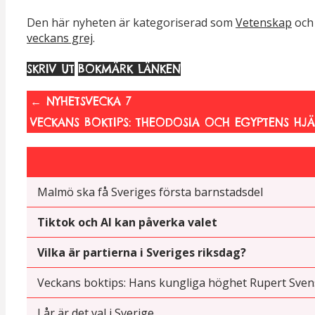
Den här nyheten är kategoriserad som
Vetenskap
och
veckans grej
.
SKRIV UT
BOKMÄRK LÄNKEN
←
NYHETSVECKA 7
VECKANS BOKTIPS: THEODOSIA OCH EGYPTENS HJÄ
Malmö ska få Sveriges första barnstadsdel
Tiktok och AI kan påverka valet
Vilka är partierna i Sveriges riksdag?
Veckans boktips: Hans kungliga höghet Rupert Sven
I år är det val i Sverige