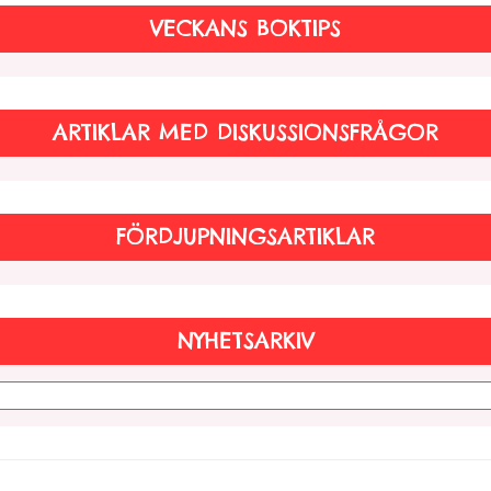
VECKANS BOKTIPS
ARTIKLAR MED DISKUSSIONSFRÅGOR
FÖRDJUPNINGSARTIKLAR
NYHETSARKIV