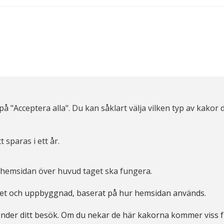
å "Acceptera alla". Du kan såklart välja vilken typ av kakor d
t sparas i ett år.
tt hemsidan över huvud taget ska fungera.
itet och uppbyggnad, baserat på hur hemsidan används.
under ditt besök. Om du nekar de här kakorna kommer viss fu