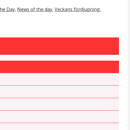
the Day
,
News of the day
,
Veckans fördjupning
,