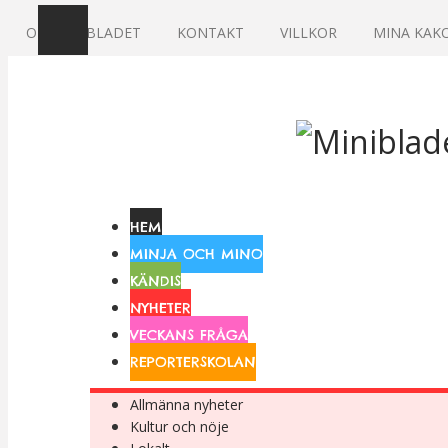
OM MINIBLADET
KONTAKT
VILLKOR
MINA KAK
HEM
MINJA OCH MINO
KÄNDIS
NYHETER
VECKANS FRÅGA
REPORTERSKOLAN
Allmänna nyheter
Kultur och nöje