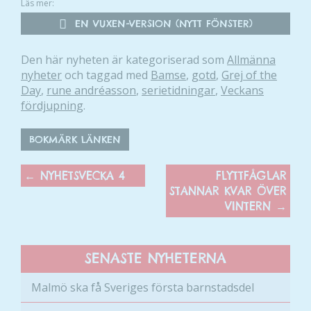
Läs mer:
EN VUXEN-VERSION (NYTT FÖNSTER)
Den här nyheten är kategoriserad som
Allmänna
nyheter
och taggad med
Bamse
,
gotd
,
Grej of the
Day
,
rune andréasson
,
serietidningar
,
Veckans
fördjupning
.
BOKMÄRK LÄNKEN
←
NYHETSVECKA 4
FLYTTFÅGLAR
STANNAR KVAR ÖVER
VINTERN
→
SENASTE NYHETERNA
Malmö ska få Sveriges första barnstadsdel