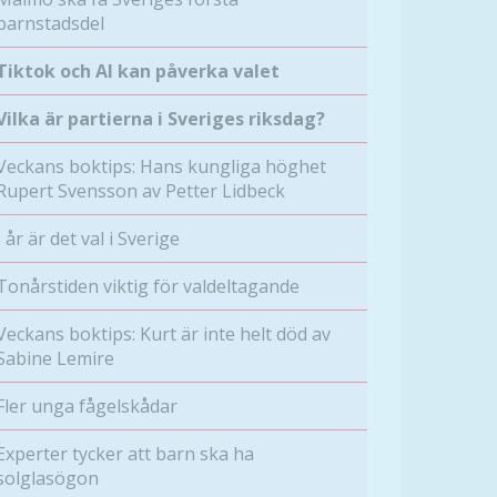
barnstadsdel
Tiktok och AI kan påverka valet
Vilka är partierna i Sveriges riksdag?
Veckans boktips: Hans kungliga höghet
Rupert Svensson av Petter Lidbeck
I år är det val i Sverige
Tonårstiden viktig för valdeltagande
Veckans boktips: Kurt är inte helt död av
Sabine Lemire
Fler unga fågelskådar
Experter tycker att barn ska ha
solglasögon