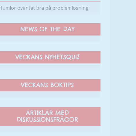
Humlor oväntat bra på problemlösning
NEWS OF THE DAY
VECKANS NYHETSQUIZ
VECKANS BOKTIPS
ARTIKLAR MED
DISKUSSIONSFRÅGOR