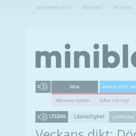
OM MINIBLADET
KONTAKT
VILLKOR
HEM
MINJA OCH M
Allmänna nyheter
Kultur och nöje
LYSSNA
Läshastighet:
LÅNGSAM
Veckans dikt: D