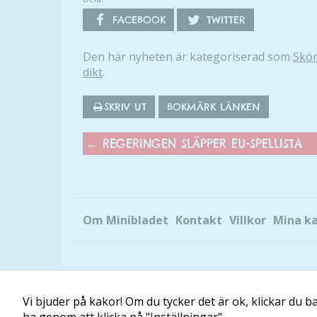
FACEBOOK
TWITTER
Den här nyheten är kategoriserad som
Skön
dikt
.
SKRIV UT
BOKMÄRK LÄNKEN
←
REGERINGEN SLÄPPER EU-SPELLISTA
Om Minibladet
Kontakt
Villkor
Mina k
Vi bjuder på kakor! Om du tycker det är ok, klickar du bar