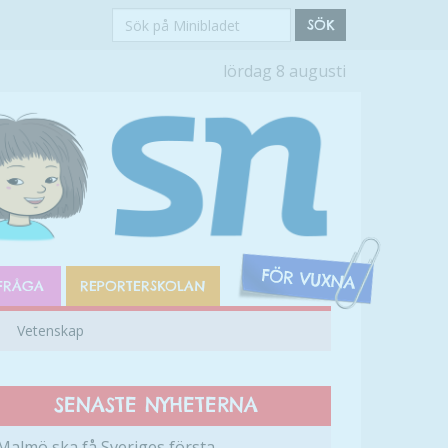
Sök
SÖK
på
lördag 8 augusti
Minibladet
FRÅGA
REPORTERSKOLAN
Vetenskap
SENASTE NYHETERNA
Malmö ska få Sveriges första