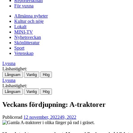
Reporterskolan
För vuxna
Allmänna nyheter
Kultur och nöje
Lokalt
MINI-TV
Nyhetsveckan
Skönlitteratur
Sport
Vetenskap
Lyssna
Läshastighet:
Långsam
Vanlig
Hög
Lyssna
Läshastighet:
Långsam
Vanlig
Hög
Veckans fördjupning: A-traktorer
Publicerad
12 november, 2022
49, 2022