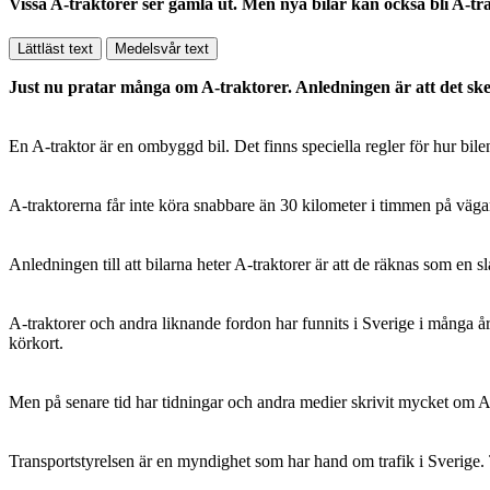
Vissa A-traktorer ser gamla ut. Men nya bilar kan också bli A-
Lättläst text
Medelsvår text
Just nu pratar många om A-traktorer. Anledningen är att det sk
En A-traktor är en ombyggd bil. Det finns speciella regler för hur bilen
A-traktorerna får inte köra snabbare än 30 kilometer i timmen på väga
Anledningen till att bilarna heter A-traktorer är att de räknas som en s
A-traktorer och andra liknande fordon har funnits i Sverige i många år.
körkort.
Men på senare tid har tidningar och andra medier skrivit mycket om A-t
Transportstyrelsen är en myndighet som har hand om trafik i Sverige. T