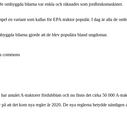
 De ombyggda bilarna var enkla och räknades som jordbruksmaskiner.
empel en variant som kallas för EPA-traktor populär. I dag är alla de omb
 ombyggda bilarna gjorde att de blev populära bland ungdomar.
dia commons
har antalet A-traktorer fördubblats och nu finns det cirka 50 000 A-trak
or på att det kom nya regler år 2020. De nya reglerna betydde nämligen a