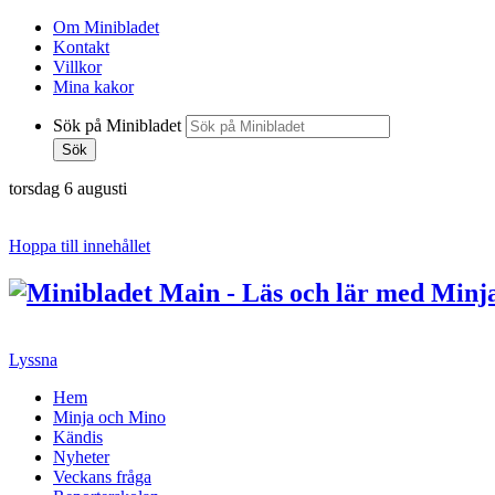
Om Minibladet
Kontakt
Villkor
Mina kakor
Sök på Minibladet
Sök
torsdag 6 augusti
Hoppa till innehållet
Lyssna
Hem
Minja och Mino
Kändis
Nyheter
Veckans fråga