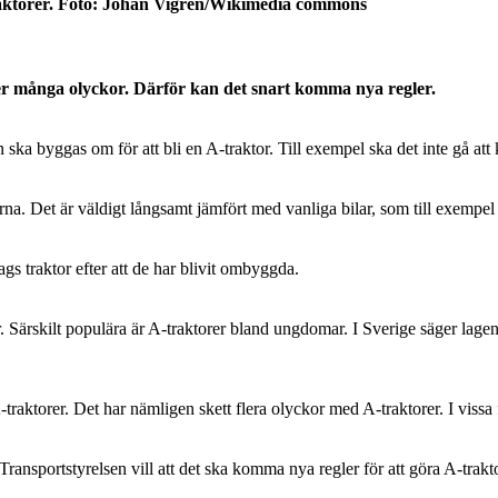
traktorer. Foto: Johan Vigren/Wikimedia commons
er många olyckor. Därför kan det snart komma nya regler.
 ska byggas om för att bli en A-traktor. Till exempel ska det inte gå att
rna. Det är väldigt långsamt jämfört med vanliga bilar, som till exempe
lags traktor efter att de har blivit ombyggda.
 Särskilt populära är A-traktorer bland ungdomar. I Sverige säger lagen 
raktorer. Det har nämligen skett flera olyckor med A-traktorer. I vissa 
ransportstyrelsen vill att det ska komma nya regler för att göra A-trakt