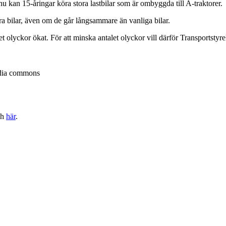
 nu kan 15-åringar köra stora lastbilar som är ombyggda till A-traktorer.
a bilar, även om de går långsammare än vanliga bilar.
 olyckor ökat. För att minska antalet olyckor vill därför Transportstyrel
media commons
ch
här
.