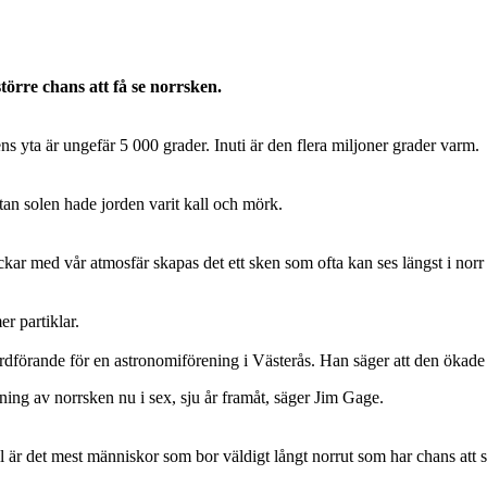
större chans att få se norrsken.
s yta är ungefär 5 000 grader. Inuti är den flera miljoner grader varm.
tan solen hade jorden varit kall och mörk.
ckar med vår atmosfär skapas det ett sken som ofta kan ses längst i norr 
r partiklar.
dförande för en astronomiförening i Västerås. Han säger att den ökade 
kning av norrsken nu i sex, sju år framåt, säger Jim Gage.
fall är det mest människor som bor väldigt långt norrut som har chans 