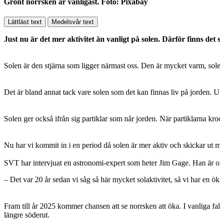
Grönt norrsken är vanligast. Foto: Pixabay
Lättläst text
Medelsvår text
Just nu är det mer aktivitet än vanligt på solen. Därför finns det 
Solen är den stjärna som ligger närmast oss. Den är mycket varm, solen
Det är bland annat tack vare solen som det kan finnas liv på jorden. U
Solen ger också ifrån sig partiklar som når jorden. När partiklarna kro
Nu har vi kommit in i en period då solen är mer aktiv och skickar ut me
SVT har intervjuat en astronomi-expert som heter Jim Gage. Han är or
– Det var 20 år sedan vi såg så här mycket solaktivitet, så vi har en ö
Fram till år 2025 kommer chansen att se norrsken att öka. I vanliga 
längre söderut.