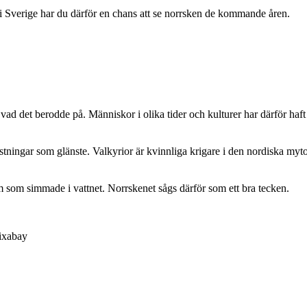
r i Sverige har du därför en chans att se norrsken de kommande åren.
ad det berodde på. Människor i olika tider och kulturer har därför haft 
stningar som glänste. Valkyrior är kvinnliga krigare i den nordiska myt
stim som simmade i vattnet. Norrskenet sågs därför som ett bra tecken.
Pixabay