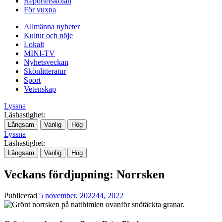
Reporterskolan
För vuxna
Allmänna nyheter
Kultur och nöje
Lokalt
MINI-TV
Nyhetsveckan
Skönlitteratur
Sport
Vetenskap
Lyssna
Läshastighet:
Långsam
Vanlig
Hög
Lyssna
Läshastighet:
Långsam
Vanlig
Hög
Veckans fördjupning: Norrsken
Publicerad
5 november, 2022
44, 2022