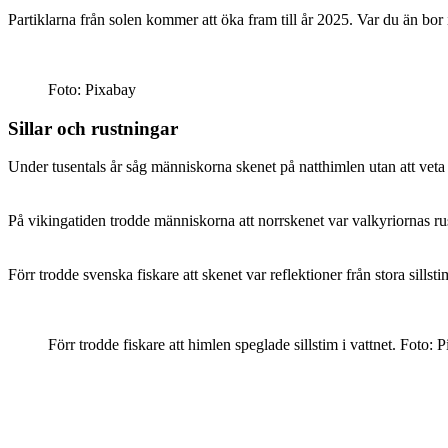
Partiklarna från solen kommer att öka fram till år 2025. Var du än bo
Foto: Pixabay
Sillar och rustningar
Under tusentals år såg människorna skenet på natthimlen utan att veta v
På vikingatiden trodde människorna att norrskenet var valkyriornas ru
Förr trodde svenska fiskare att skenet var reflektioner från stora sill
Förr trodde fiskare att himlen speglade sillstim i vattnet. Foto: 