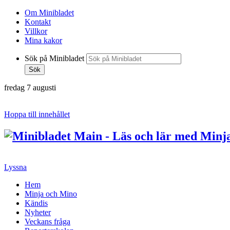
Om Minibladet
Kontakt
Villkor
Mina kakor
Sök på Minibladet
Sök
fredag 7 augusti
Hoppa till innehållet
Lyssna
Hem
Minja och Mino
Kändis
Nyheter
Veckans fråga