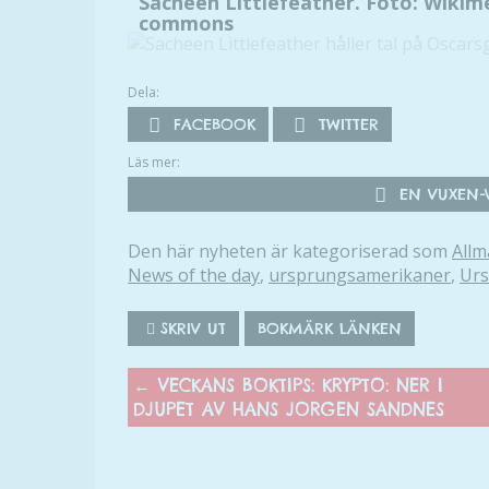
Sacheen Littlefeather. Foto: Wikim
commons
Dela:
FACEBOOK
TWITTER
Läs mer:
EN VUXEN-V
Den här nyheten är kategoriserad som
Allm
News of the day
,
ursprungsamerikaner
,
Urs
SKRIV UT
BOKMÄRK LÄNKEN
←
VECKANS BOKTIPS: KRYPTO: NER I
DJUPET AV HANS JORGEN SANDNES