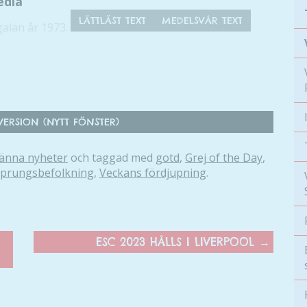
edia
LÄTTLÄST TEXT
MEDELSVÅR TEXT
ERSION (NYTT FÖNSTER)
änna nyheter
och taggad med
gotd
,
Grej of the Day
,
prungsbefolkning
,
Veckans fördjupning
.
ESC 2023 HÅLLS I LIVERPOOL
→