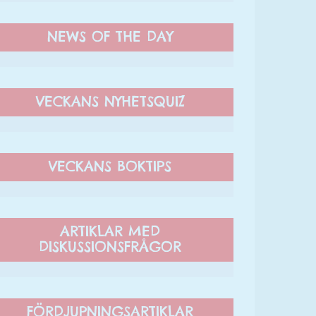
NEWS OF THE DAY
VECKANS NYHETSQUIZ
VECKANS BOKTIPS
ARTIKLAR MED
DISKUSSIONSFRÅGOR
FÖRDJUPNINGSARTIKLAR