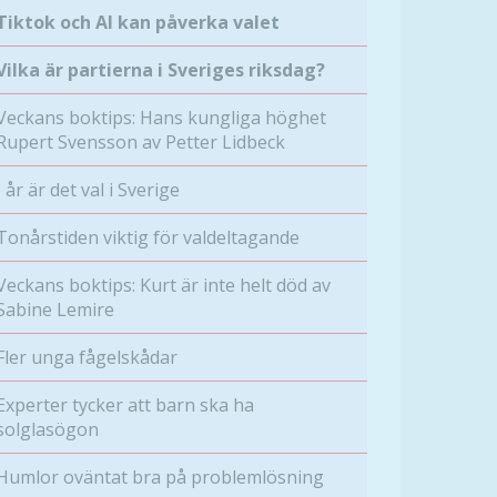
Tiktok och AI kan påverka valet
Vilka är partierna i Sveriges riksdag?
Veckans boktips: Hans kungliga höghet
Rupert Svensson av Petter Lidbeck
I år är det val i Sverige
Tonårstiden viktig för valdeltagande
Veckans boktips: Kurt är inte helt död av
Sabine Lemire
Fler unga fågelskådar
Experter tycker att barn ska ha
solglasögon
Humlor oväntat bra på problemlösning