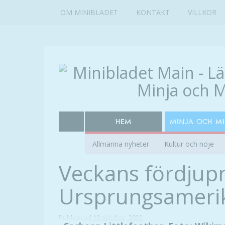
OM MINIBLADET
KONTAKT
VILLKOR
HEM
MINJA OCH M
Allmänna nyheter
Kultur och nöje
Veckans fördjupn
Ursprungsameri
Publicerad
10 oktober, 2022