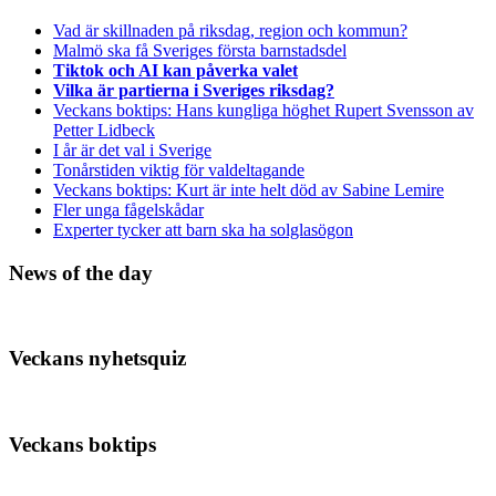
Vad är skillnaden på riksdag, region och kommun?
Malmö ska få Sveriges första barnstadsdel
Tiktok och AI kan påverka valet
Vilka är partierna i Sveriges riksdag?
Veckans boktips: Hans kungliga höghet Rupert Svensson av
Petter Lidbeck
I år är det val i Sverige
Tonårstiden viktig för valdeltagande
Veckans boktips: Kurt är inte helt död av Sabine Lemire
Fler unga fågelskådar
Experter tycker att barn ska ha solglasögon
News of the day
Veckans nyhetsquiz
Veckans boktips