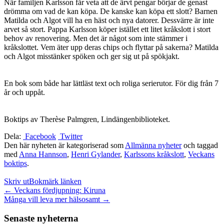
När familjen Karlsson får veta att de ärvt pengar börjar de genast
drömma om vad de kan köpa. De kanske kan köpa ett slott? Barnen
Matilda och Algot vill ha en häst och nya datorer. Dessvärre är inte
arvet så stort. Pappa Karlsson köper istället ett litet kråkslott i stort
behov av renovering. Men det är något som inte stämmer i
kråkslottet. Vem äter upp deras chips och flyttar på sakerna? Matilda
och Algot misstänker spöken och ger sig ut på spökjakt.
En bok som både har lättläst text och roliga serierutor. För dig från 7
år och uppåt.
Boktips av Therèse Palmgren, Lindängenbiblioteket.
Dela:
Facebook
Twitter
Den här nyheten är kategoriserad som
Allmänna nyheter
och taggad
med
Anna Hannson
,
Henri Gylander
,
Karlssons kråkslott
,
Veckans
boktips
.
Skriv ut
Bokmärk länken
Inläggsnavigation
←
Veckans fördjupning: Kiruna
Många vill leva mer hälsosamt
→
Senaste nyheterna