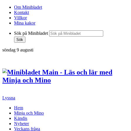
Om Minibladet
Kontakt
Villkor
Mina kakor
Sök på Minibladet
Sök
söndag 9 augusti
Hoppa
till
innehållet
Lyssna
Hem
Minja och Mino
Kändis
Nyheter
Veckans fråga