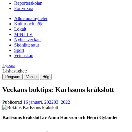
Reporterskolan
För vuxna
Allmänna nyheter
Kultur och nöje
Lokalt
MINI-TV
Nyhetsveckan
Skönlitteratur
Sport
Vetenskap
Lyssna
Läshastighet:
Långsam
Vanlig
Hög
Veckans boktips: Karlssons kråkslott
Publicerad
16 januari, 2022
03, 2022
Karlssons kråkslott av Anna Hansson och Henri Gylander