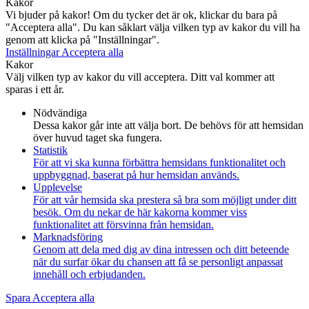
Kakor
Vi bjuder på kakor! Om du tycker det är ok, klickar du bara på
"Acceptera alla". Du kan såklart välja vilken typ av kakor du vill ha
genom att klicka på "Inställningar".
Inställningar
Acceptera alla
Kakor
Välj vilken typ av kakor du vill acceptera. Ditt val kommer att
sparas i ett år.
Nödvändiga
Dessa kakor går inte att välja bort. De behövs för att hemsidan
över huvud taget ska fungera.
Statistik
För att vi ska kunna förbättra hemsidans funktionalitet och
uppbyggnad, baserat på hur hemsidan används.
Upplevelse
För att vår hemsida ska prestera så bra som möjligt under ditt
besök. Om du nekar de här kakorna kommer viss
funktionalitet att försvinna från hemsidan.
Marknadsföring
Genom att dela med dig av dina intressen och ditt beteende
när du surfar ökar du chansen att få se personligt anpassat
innehåll och erbjudanden.
Spara
Acceptera alla