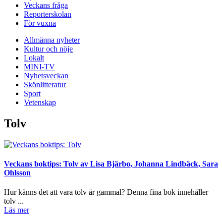
Veckans fråga
Reporterskolan
För vuxna
Allmänna nyheter
Kultur och nöje
Lokalt
MINI-TV
Nyhetsveckan
Skönlitteratur
Sport
Vetenskap
Tolv
Veckans boktips: Tolv av Lisa Bjärbo, Johanna Lindbäck, Sara
Ohlsson
Hur känns det att vara tolv år gammal? Denna fina bok innehåller
tolv ...
Läs mer