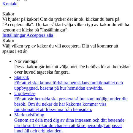
Kontakt
Kakor
Vi bjuder på kakor! Om du tycker det är ok, klickar du bara på
"Acceptera alla". Du kan såklart välja vilken typ av kakor du vill ha
genom att klicka på "Inställningar".
Inställningar
Acceptera alla
Kakor
Välj vilken typ av kakor du vill acceptera. Ditt val kommer att
sparas i ett år.
Nödvändiga
Dessa kakor går inte att välja bort. De behövs för att hemsidan
över huvud taget ska fungera.
Statistik
För att vi ska kunna förbättra hemsidans funktionalitet och
uppbyggnad, baserat på hur hemsidan används.
Upplevelse
För att vår hemsida ska prestera så bra som möjligt under ditt
besök. Om du nekar de här kakorna kommer viss
funktionalitet att försvinna från hemsidan.
Marknadsföring
Genom att dela med dig av dina intressen och ditt beteende
när du surfar ökar du chansen att få se personligt anpassat
innehåll och erbjudanden.