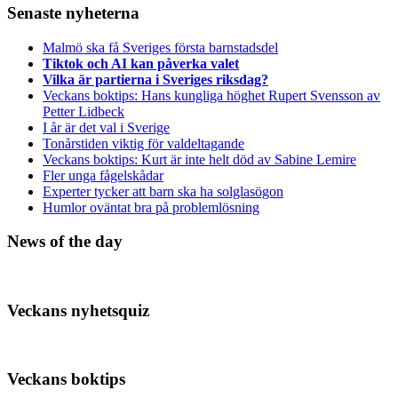
Senaste nyheterna
Malmö ska få Sveriges första barnstadsdel
Tiktok och AI kan påverka valet
Vilka är partierna i Sveriges riksdag?
Veckans boktips: Hans kungliga höghet Rupert Svensson av
Petter Lidbeck
I år är det val i Sverige
Tonårstiden viktig för valdeltagande
Veckans boktips: Kurt är inte helt död av Sabine Lemire
Fler unga fågelskådar
Experter tycker att barn ska ha solglasögon
Humlor oväntat bra på problemlösning
News of the day
Veckans nyhetsquiz
Veckans boktips