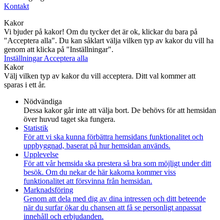
Kontakt
Kakor
Vi bjuder på kakor! Om du tycker det är ok, klickar du bara på
"Acceptera alla". Du kan såklart välja vilken typ av kakor du vill ha
genom att klicka på "Inställningar".
Inställningar
Acceptera alla
Kakor
Välj vilken typ av kakor du vill acceptera. Ditt val kommer att
sparas i ett år.
Nödvändiga
Dessa kakor går inte att välja bort. De behövs för att hemsidan
över huvud taget ska fungera.
Statistik
För att vi ska kunna förbättra hemsidans funktionalitet och
uppbyggnad, baserat på hur hemsidan används.
Upplevelse
För att vår hemsida ska prestera så bra som möjligt under ditt
besök. Om du nekar de här kakorna kommer viss
funktionalitet att försvinna från hemsidan.
Marknadsföring
Genom att dela med dig av dina intressen och ditt beteende
när du surfar ökar du chansen att få se personligt anpassat
innehåll och erbjudanden.