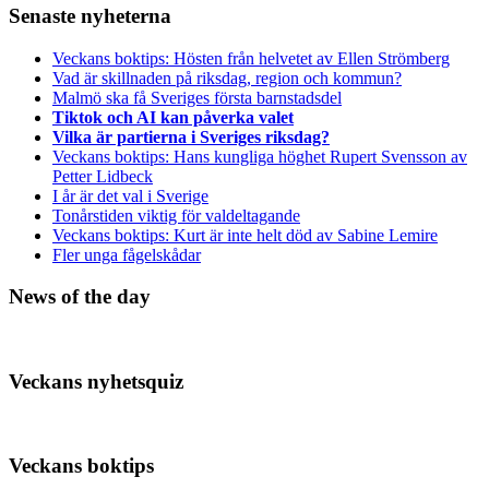
Senaste nyheterna
Veckans boktips: Hösten från helvetet av Ellen Strömberg
Vad är skillnaden på riksdag, region och kommun?
Malmö ska få Sveriges första barnstadsdel
Tiktok och AI kan påverka valet
Vilka är partierna i Sveriges riksdag?
Veckans boktips: Hans kungliga höghet Rupert Svensson av
Petter Lidbeck
I år är det val i Sverige
Tonårstiden viktig för valdeltagande
Veckans boktips: Kurt är inte helt död av Sabine Lemire
Fler unga fågelskådar
News of the day
Veckans nyhetsquiz
Veckans boktips