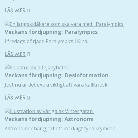
Nödvändiga
Dessa kakor
LÄS MER
går inte att
välja bort. De
behövs för
Veckans fördjupning: Paralympics
att hemsidan
I fredags började Paralympics i Kina.
över huvud
taget ska
LÄS MER
fungera.
Veckans fördjupning: Desinformation
Statistik
För att vi ska
Just nu är det extra viktigt att vara källkritisk.
kunna
förbättra
LÄS MER
hemsidans
funktionalitet
och
Veckans fördjupning: Astronomi
uppbyggnad,
Astronomer har gjort ett märkligt fynd i rymden.
baserat på
hur hemsidan