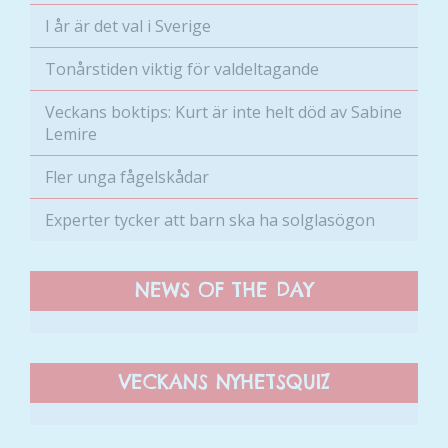
Marknadsföring
I år är det val i Sverige
Genom att dela
med dig av dina
Tonårstiden viktig för valdeltagande
intressen och ditt
beteende när du
Veckans boktips: Kurt är inte helt död av Sabine
surfar ökar du
Lemire
chansen att få se
Fler unga fågelskådar
personligt
anpassat innehåll
Experter tycker att barn ska ha solglasögon
och erbjudanden.
NEWS OF THE DAY
VECKANS NYHETSQUIZ