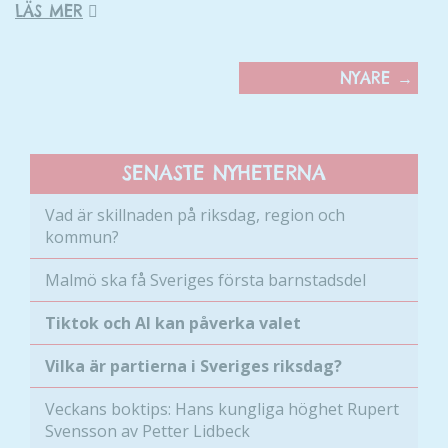
LÄS MER
används.
NYARE
→
Upplevelse
För att vår
hemsida ska
prestera så
SENASTE NYHETERNA
bra som
möjligt
Vad är skillnaden på riksdag, region och
under ditt
kommun?
besök. Om
du nekar de
Malmö ska få Sveriges första barnstadsdel
här kakorna
kommer viss
Tiktok och AI kan påverka valet
funktionalitet
att försvinna
Vilka är partierna i Sveriges riksdag?
från
hemsidan.
Veckans boktips: Hans kungliga höghet Rupert
Svensson av Petter Lidbeck