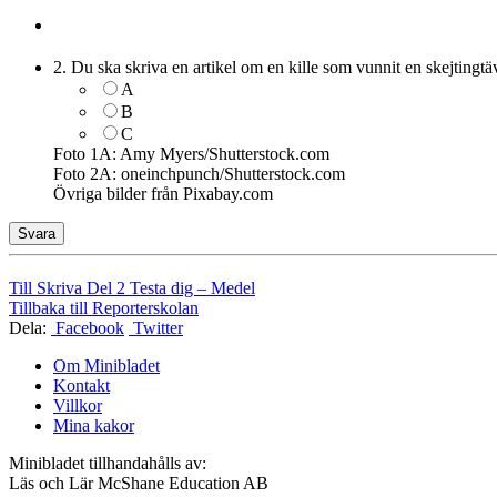
2. Du ska skriva en artikel om en kille som vunnit en skejtingtä
A
B
C
Foto 1A: Amy Myers/Shutterstock.com
Foto 2A: oneinchpunch/Shutterstock.com
Övriga bilder från Pixabay.com
Till Skriva Del 2 Testa dig – Medel
Tillbaka till Reporterskolan
Dela:
Facebook
Twitter
Om Minibladet
Kontakt
Villkor
Mina kakor
Minibladet tillhandahålls av:
Läs och Lär McShane Education AB