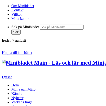
Om Minibladet
Kontakt
Villkor
Mina kakor
Sök på Minibladet
Sök
fredag 7 augusti
Hoppa till innehållet
Lyssna
Hem
Minja och Mino
Kändis
Nyheter
Veckans fråga